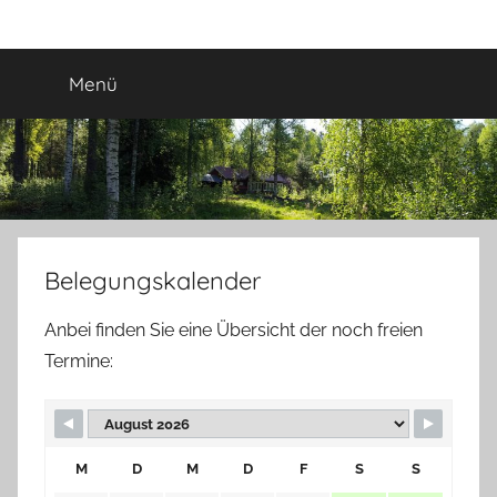
Zum
Urlaub
Inhalt
springen
Menü
in
Schweden
Belegungskalender
Anbei finden Sie eine Übersicht der noch freien
Termine:
M
D
M
D
F
S
S